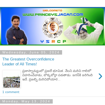
Wednesday, June 05, 2024
The Greatest Overconfidence
Leader of All Times!
›
ప్ర‌జాస్వామ్యంలో ప్ర‌జ‌లే భూమిక‌. నేల‌ని మ‌రిచి గాలిలో
విహ‌రించేవాడు, బొక్క‌బోర్లా ప‌డ‌తాడు. జ‌గ‌న్‌కి జ‌రిగింది
ఇదే. ప్ర‌జ‌ల్ని మ‌రిచిపోయార...
1 comment:
Monday, May 13, 2024