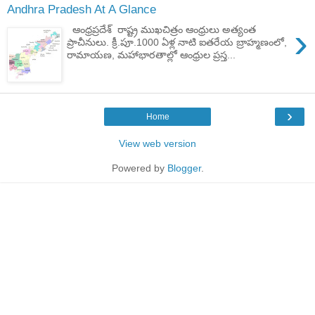
Andhra Pradesh At A Glance
›
ఆంధ్రప్రదేశ్‌ రాష్ట్ర ముఖచిత్రం ఆంధ్రులు అత్యంత
ప్రాచీనులు. క్రీ.పూ.1000 ఏళ్ల నాటి ఐతరేయ బ్రాహ్మణంలో,
రామాయణ, మహాభారతాల్లో ఆంధ్రుల ప్రస్త...
›
Home
View web version
Powered by
Blogger
.