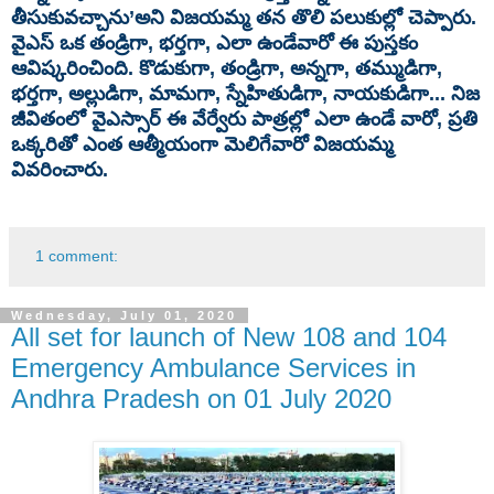
తీసుకువచ్చాను’అని విజయమ్మ తన తొలి పలుకుల్లో చెప్పారు.
వైఎస్‌ ఒక తండ్రిగా, భర్తగా, ఎలా ఉండేవారో ఈ పుస్తకం
ఆవిష్కరించింది. కొడుకుగా, తండ్రిగా, అన్నగా, తమ్ముడిగా,
భర్తగా, అల్లుడిగా, మామగా, స్నేహితుడిగా, నాయకుడిగా... నిజ
జీవితంలో వైఎస్సార్‌ ఈ వేర్వేరు పాత్రల్లో ఎలా ఉండే వారో, ప్రతి
ఒక్కరితో ఎంత ఆత్మీయంగా మెలిగేవారో విజయమ్మ
వివరించారు.
1 comment:
Wednesday, July 01, 2020
All set for launch of New 108 and 104
Emergency Ambulance Services in
Andhra Pradesh on 01 July 2020