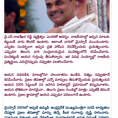
వై.ఎస్‌.రాజశేఖర రెడ్డి వ్యక్తిత్వం ఎందరికో ఆదర్శం. రాజకీయాల్లో ఇచ్చిన మాటకు
కట్టుబడే వారు కొందరే ఉంటారు. అలాంటి వారిలో వైఎస్సార్‌ ముందుంటారు.
ఎన్నికల సందర్భంగా ఇచ్చిన ప్రతి హామీని నెరవేర్చేందుకు ప్రయత్నించారు.
ఎప్పుడూ తెలుగు వారి సంప్రదాయమైన పంచెకట్టులోనే కనిపించేవారు.
పంచెకట్టుకి ఆయన గుర్తింపు తీసుకొచ్చారు. ఇక వివిధ సందర్భాల్లో రాజకీయ
ప్రత్యర్థులు ఎదురైనప్పుడు నవ్వుతూ పలకరించేవారు.
ఆయన నడవడిక, మాటల్లోనూ హుందాతనం ఉండేది. నిత్యం నవ్వుతూనే
కనిపించేవారు. ప్రజల జీవితాల్లో ఎన్నో మార్పులు తీసుకొచ్చేందుకు ప్రయత్నించిన
ఆయన 2009 సెప్టెంబర్‌ 2న జరిగిన హెలికాప్టర్‌ ప్రమాదంలో కన్నుమూశారు.
ఆయన భౌతికంగా దూరమైనా.. తెలుగు ప్రజల గుండెల్లో మాత్రం ఎప్పటికీ జీవించే
ఉంటారు. ప్రజల జ్ఞాపకాల్లో ఆయన ఎప్పుడూ పదిలంగానే ఉంటారు.
వైఎస్సార్‌ 2004లో అప్పటి ఉమ్మడి ఆంధ్రప్రదేశ్‌ ముఖ్యమంత్రిగా పదవీ బాధ్యతలు
చేపట్టాక ప్రజల జీవితాల్లో మార్పు తెచ్చే కీలక రంగాలపై దృష్టి సారించారు.
ప్రధానంగా రైతులకు లబ్ధి చేకూర్చేలా వ్యవసాయానికి ఉచిత విద్యుత్‌ పథకాన్ని