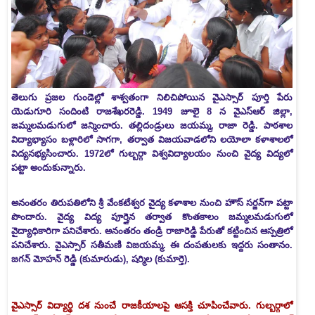
తెలుగు ప్రజల గుండెల్లో శాశ్వతంగా నిలిచిపోయిన వైఎస్సార్‌ పూర్తి పేరు
యెడుగూరి సందింటి రాజశేఖరరెడ్డి. 1949 జూలై 8 న వైఎస్‌ఆర్‌ జిల్లా,
జమ్మలమడుగులో జన్మించారు. తల్లిదండ్రులు జయమ్మ, రాజా రెడ్డి. పాఠశాల
విద్యాభ్యాసం బళ్లారిలో సాగగా, తర్వాత విజయవాడలోని లయోలా కళాశాలలో
విద్యనభ్యసించారు. 1972లో గుల్బర్గా విశ్వవిద్యాలయం నుంచి వైద్య విద్యలో
పట్టా అందుకున్నారు.
అనంతరం తిరుపతిలోని శ్రీ వేంకటేశ్వర వైద్య కళాశాల నుంచి హౌస్‌ సర్జన్‌గా పట్టా
పొందారు. వైద్య విద్య పూర్తైన తర్వాత కొంతకాలం జమ్మలమడుగులో
వైద్యాధికారిగా పనిచేశారు. అనంతరం తండ్రి రాజారెడ్డి పేరుతో కట్టించిన ఆస్పత్రిలో
పనిచేశారు. వైఎస్సార్‌ సతీమణి విజయమ్మ. ఈ దంపతులకు ఇద్దరు సంతానం.
జగన్ మోహన్‌ రెడ్డి (కుమారుడు), షర్మిల (కుమార్తె).
వైఎస్సార్‌ విద్యార్థి దశ నుంచే రాజకీయాలపై ఆసక్తి చూపించేవారు. గుల్బర్గాలో