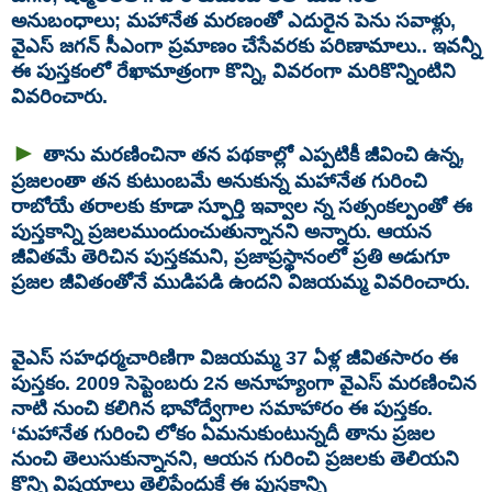
అనుబంధాలు; మహానేత మరణంతో ఎదురైన పెను సవాళ్లు,
వైఎస్‌ జగన్‌ సీఎంగా ప్రమాణం చేసేవరకు పరిణామాలు.. ఇవన్నీ
ఈ పుస్తకంలో రేఖామాత్రంగా కొన్ని, వివరంగా మరికొన్నింటిని
వివరించారు.
►
తాను మరణించినా తన పథకాల్లో ఎప్పటికీ జీవించి ఉన్న,
ప్రజలంతా తన కుటుంబమే అనుకున్న మహానేత గురించి
రాబోయే తరాలకు కూడా స్ఫూర్తి ఇవ్వాల న్న సత్సంకల్పంతో ఈ
పుస్తకాన్ని ప్రజలముందుంచుతున్నానని అన్నారు. ఆయన
జీవితమే తెరిచిన పుస్తకమని, ప్రజాప్రస్థానంలో ప్రతి అడుగూ
ప్రజల జీవితంతోనే ముడిపడి ఉందని విజయమ్మ వివరించారు.
వైఎస్‌ సహధర్మచారిణిగా విజయమ్మ 37 ఏళ్ల జీవితసారం ఈ
పుస్తకం. 2009 సెప్టెంబరు 2న అనూహ్యంగా వైఎస్‌ మరణించిన
నాటి నుంచి కలిగిన భావోద్వేగాల సమాహారం ఈ పుస్తకం.
‘మహానేత గురించి లోకం ఏమనుకుంటున్నదీ తాను ప్రజల
నుంచి తెలుసుకున్నానని, ఆయన గురించి ప్రజలకు తెలియని
కొన్ని విషయాలు తెలిపేందుకే ఈ పుస్తకాన్ని