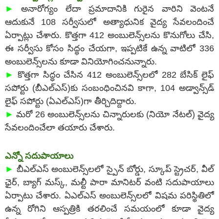
►
అనారోగ్యం లేదా ప్రమాదానికి గురైన వారిని వెంటనే
ఆదుకునే 108 సర్వీసులో అత్యాధునిక వైద్య సేవలందించే
ఏర్పాట్లు చేశారు. కొత్తగా 412 అంబులెన్స్‌లను కొనుగోలు చేసి,
ఈ సర్వీసు కోసం సిద్ధం చేయగా, ఇప్పటికే ఉన్న వాటిలో 336
అంబులెన్స్‌లను కూడా వినియోగించనున్నారు.
►
కొత్తగా సిద్ధం చేసిన 412 అంబులెన్స్‌లలో 282 బేసిక్‌ లైఫ్‌
సపోర్టు (బీఎల్‌ఎస్‌)కు సంబంధించినవి కాగా, 104 అడ్వాన్స్‌డ్‌
లైఫ్‌ సపోర్టు (ఏఎల్‌ఎస్‌)గా తీర్చిదిద్దారు.
►
మరో 26 అంబులెన్స్‌లను చిన్నారులకు (నియో నేటల్‌) వైద్య
సేవలందించేలా తయారు చేశారు.
ఎన్నో సదుపాయాలు
►
బీఎల్‌ఎస్‌ అంబులెన్స్‌లలో స్పైన్‌ బోర్డు, స్కూప్‌ స్ట్రెచర్, వీల్‌
ఛైర్, బ్యాగ్‌ మస్క్, మల్టీ పారా మానిటర్‌ వంటి సదుపాయాలు
ఏర్పాటు చేశారు. ఏఎల్‌ఎస్‌ అంబులెన్స్‌లలో విషమ పరిస్థితిలో
ఉన్న రోగిని ఆస్పత్రికి తరలించే సమయంలో కూడా వైద్య