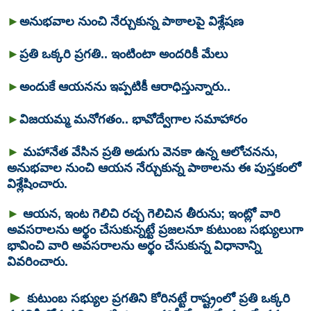
అనుభవాల నుంచి నేర్చుకున్న పాఠాలపై విశ్లేషణ
►
ప్రతి ఒక్కరి ప్రగతి.. ఇంటింటా అందరికీ మేలు
►
అందుకే ఆయనను ఇప్పటికీ ఆరాధిస్తున్నారు..
►
విజయమ్మ మనోగతం.. భావోద్వేగాల సమాహారం
►
►
మహానేత వేసిన ప్రతి అడుగు వెనకా ఉన్న ఆలోచనను,
అనుభవాల నుంచి ఆయన నేర్చుకున్న పాఠాలను ఈ పుస్తకంలో
విశ్లేషించారు.
►
ఆయన, ఇంట గెలిచి రచ్చ గెలిచిన తీరును; ఇంట్లో వారి
అవసరాలను అర్థం చేసుకున్నట్టే ప్రజలనూ కుటుంబ సభ్యులుగా
భావించి వారి అవసరాలను అర్థం చేసుకున్న విధానాన్ని
వివరించారు.
►
కుటుంబ సభ్యుల ప్రగతిని కోరినట్టే రాష్ట్రంలో ప్రతి ఒక్కరి