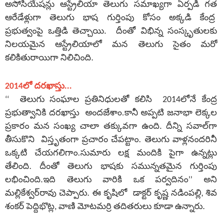
అసోసియేషన్లు ఆస్ట్రేలియా తెలుగు సమాఖ్యగా ఏర్పడి గత
ఆరేడేళ్లుగా తెలుగు భాష గుర్తింపు కోసం అక్కడి కేంద్ర
ప్రభుత్వంపై ఒత్తిడి తెచ్చాయి. దీంతో విభిన్న సంస్కృతులకు
నిలయమైన ఆస్ట్రేలియాలో మన తెలుగు సైతం మరో
కలికితురాయిగా నిలిచింది.
2014లో దరఖాస్తు...
‘‘ తెలుగు సంఘాల ప్రతినిధులతో కలిసి 2014లోనే కేంద్ర
ప్రభుత్వానికి దరఖాస్తు అందజేశాం.కానీ అప్పటి జనాభా లెక్కల
ప్రకారం మన సంఖ్య చాలా తక్కువగా ఉంది. దీన్ని సవాల్‌గా
తీసుకొని విస్తృతంగా ప్రచారం చేపట్టాం. తెలుగు వాళ్లనందరినీ
ఒక్కటి చేయగలిగాం.సుమారు లక్ష మందికి పైగా ఉన్నట్లు
తేలింది. దీంతో తెలుగు భాషకు సమున్నతమైన గుర్తింపు
లభించింది.ఇది తెలుగు వారికి ఒక పర్వదినం’’ అని
మల్లికేశ్వర్‌రావు చెప్పారు. ఈ కృషిలో డాక్టర్‌ కృష్ణ నడింపల్లి, శివ
శంకర్‌ పెద్దిభొట్ల, వాణి మోటమర్రి తదితరులు కూడా ఉన్నారు.