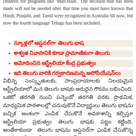
children for programs like 'Man-Badi'. The decision that has been
made will not be needed after that time you must have known that
Hindi, Punjabi, and Tamil were recognized in Australia till now, but
now the fourth language Telugu has been included.
స్కూళ్లలో ఆప్షనల్‌గా తెలుగు భాష
శాశ్వత నివాసానికి కూడా ప్రామాణికంగా తెలుగు
ఆమోదించిన ఆస్ట్రేలియా కేంద్ర ప్రభుత్వం
ఇది తెలుగు వారికి గర్వకారణమన్న అసోసియేషన్‌లు
విభిన్న సంస్కృతులకు, సాంప్రదాయాలకు నిలయమైన
ఆస్ట్రేలియాలో మన తెలుగు భాషకు అరుదైన గౌరవం లభించింది.
ఒకటో తరగతి నుంచి పన్నెండో తరగతి వరకు ప్రాథమిక,
మాధ్యమిక పాఠశాలల్లో చదువుకొనే విద్యార్థులు తెలుగు భాషను
ఐచ్ఛిక అంశంగా ఎంపిక చేసుకొనే అవకాశాన్ని కల్పిస్తూ
ఆస్ట్రేలియా ప్రభుత్వం తెలుగు భాషకు పట్టం కట్టింది.
అంతేకాకుండా తెలుగు భాషను ఆప్షనల్‌గా ఎంపిక చేసుకొన్న