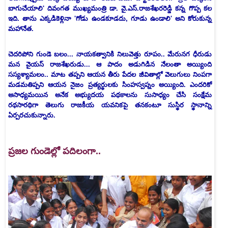
బాగుచేయాలి' దివంగత ముఖ్యమంత్రి డా. వై.ఎస్‌.రాజశేఖరరెడ్డి కన్న గొప్ప కల
ఇది. తాను ఎక్కడికెళ్లినా 'గోడు ఉండకూడదు, గూడు ఉండాలి' అని కోరుకున్న
మహానేత.
చెదరిపోని గుండె బలం... నాయకత్వానికి నిలువెత్తు రూపం.. మేరునగ ధీరుడు
మన వైయస్ రాజశేఖరుడు... ఆ పాదం అడుగిడిన నేలంతా అయ్యింది
సస్యశ్యామలం.. మాట తప్పని ఆయన తీరు పేదల జీవితాల్లో వెలుగులు నింపగా
మడమతిప్పని ఆయన నైజం ప్రత్యర్థులకు సింహస్వప్నం అయ్యింది. ఎందరికో
అసాధ్యమయిన అనేక అభ్యుదయ పథకాలను సుసాధ్యం చేసి సంక్షేమ
రథసారథిగా తెలుగు రాజకీయ యవనికపై తనకంటూ సుస్థిర స్థానాన్ని
ఏర్పరచుకున్నారు.
ప్రజల గుండెల్లో పదిలంగా..