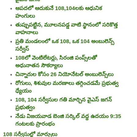
ఆపదలో ఆదుకునే 108,104లకు ఆధునిక
హంగులు
తుప్పుపట్టిన, మూలనపడ్డ వాటి స్థానంలో సరికొత్త
వాహనాలు
ప్రతి మండలంలో ఒక 108, ఒక 104 అంబులెన్స్‌
సర్వీస్‌
108లో వెంటిలేటర్లు, సిరంజి పంప్స్‌లతో
అధునాతన సౌకర్యాలు
చిన్నారుల కోసం 26 నియోనేటల్‌ అంబులెన్స్‌లు
రోగులు, శిశువుల మరణాలు తగ్గించడమే ప్రభుత్వ
ధ్యేయం
108, 104 సర్వీసుల గతి మార్చిన వైఎస్‌ జగన్‌
ప్రభుత్వం
నేడు విజయవాడ బెంజి సర్కిల్‌ వద్ద ఉదయం 9:35
గంటలకు ప్రారంభం
108 సర్వీసుల్లో మార్పులు