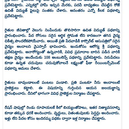
ప్రవేశపెట్టారు. ఎన్నికల్లో హామీ ఇచ్చిన మేరకు, పదవీ బాధ్యతలు చేపట్టిన రోజే
ఉచిత్‌ విద్యుత్‌ ఫైలుపై సంతకం చేశారు. అనంతరం ఎన్నో కీలక పథకాల్ని
ప్రవేశపెట్టారు.
రైతుల జీవితాల్లో వెలుగు నింపేందుకు తొలిసారిగా ఉచిత విద్యుత్‌ పథకాన్ని
ప్రారంభించారు. పేద రోగులు సరైన ఆర్థిక స్తోమత లేని కారణంగా తగిన వైద్య
చికిత్స పొందలేకపోయేవారు. అయితే ప్రతి పేదవాడికి కార్పొరేట్‌ ఆసుపత్రిలో సరైన
వైద్యం అందాలని వైఎస్సార్‌ భావించారు. ఇందుకోసం ఆరోగ్య శ్రీ పథకాన్ని
ప్రవేశపెట్టారు. అనారోగ్యంతో ఉన్నవారికి, వివిధ ప్రమాదాల బారిన పడిన వారికి
తక్షణ వైద్యం అందేందుకు 108 అంబులెన్స్‌ పథకాన్ని ప్రవేశపెట్టారు. నిరుపేదలు
కూడా ఉన్నత చదువులు చదువుకోవాలనే లక్ష్యంతో ఫీజు రీయింబర్స్‌మెంట్‌
పథకాన్ని అమలు చేశారు.
రైతులు బావుండాలంటే పంటలు పండాలి. ప్రతి పంటకూ నీరు అందాలంటే
ప్రాజెక్టులు కట్టాలి. ఈ విషయాన్ని గుర్తించిన ఆయన జలయజ్ఞాన్ని
ప్రారంభించారు. దీనిలో భాగంగా వివిధ ప్రాజెక్టుల నిర్మాణం చేపట్టారు.
రేషన్‌ షాపుల్లో రెండు రూపాయలకే కిలో బియ్యంతోపాటు, ఇతర నిత్యావసరాల్ని
కూడా తక్కువ ధరకే అందించారు. వృద్ధులు, వితంతువులకు పెన్షన్లు అందించారు.
ఇళ్లు లేని పేదల కోసం ఇందిరమ్మ పథకం ద్వారా ఇళ్ల నిర్మాణం చేపట్టారు.