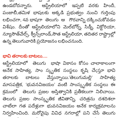
ఉండబోదన్నారు. ఆస్ట్రేలియాలో ఇప్పటి వరకు హిందీ,
పంజాబీ,తమిళ భాషలకు అక్కడి ప్రభుత్వం నుంచి గుర్తింపు
లభించగా, 4వ భాషగా తెలుగు ఆ గౌరవాన్ని దక్కించుకోవడం
విశేషం. దీంతో ఆస్ట్రేలియాలోని మెల్‌బోర్న్, సిడ్నీ, విక్టోరియా,
న్యూసౌత్‌వేల్స్, క్వీన్స్‌లాండ్,సౌత ఆస్ట్రేలియా, తదితర రాష్ట్రాల్లో
ఉన్న తెలుగువారికి ప్రయోజనం లభించనుంది.
భావి తరాలకు బాటలు....
ఆస్ట్రేలియాలో తెలుగు భాషా వికాసం కోసం చాలాకాలంగా
అనేక సాహిత్య, సాం స్కృతిక సంస్థలు కృషి చేçస్తూ భావి
తరాలకు బాటలు వేస్తున్నాయి.‘తెలుగుమల్లి’ సాహిత్య
మాసపత్రిక, ‘భువనవిజయం’ వంటి సాంస్కృతిక సంస్థలు ఈ
క్రమంలో తెలుగు ప్రజల అస్తిత్వానికి ప్రతీకలుగా నిలిచాయి.
తెలుగు ప్రజల సాంస్కృతిక జీవితాన్ని, చరిత్రను దశదిశలా
చాటేలా గత పదేళ్లుగా భువనవిజయం అనేక కార్యక్రమాలను
నిర్వహించింది. మరోవైపు వివిధ నగరాల్లో పని చేసే తెలుగు