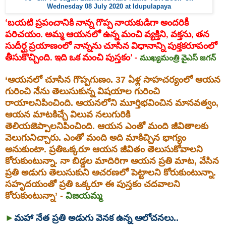
Wednesday 08 July 2020 at Idupulapaya
‘బయటి ప్రపంచానికి నాన్న గొప్ప నాయకుడిగా అందరికీ
పరిచయం. అమ్మ ఆయనలో ఉన్న మంచి వ్యక్తిని, వక్తను, తన
సుదీర్ఘ ప్రయాణంలో నాన్నను చూసిన విధానాన్ని పుక్తకరూపంలో
తీసుకొచ్చింది. ఇది ఒక మంచి పుస్తకం’ -
ముఖ్యమంత్రి
వైఎస్‌
జగన్‌
‘ఆయనలో చూసిన గొప్పగుణం. 37 ఏళ్ల సాహచర్యంలో ఆయన
గురించి నేను తెలుసుకున్న విషయాల గురించి
రాయాలనిపించింది. ఆయనలోని మూర్తిభవించిన మానవత్వం​,
ఆయన మాటకిచ్చే విలువ నలుగురికి
తెలియజెప్పాలనిపించింది. ఆయన ఎంతో మంది జీవితాలకు
వెలుగునిచ్చారు. ఎంతో మంది అది మాకిచ్చిన భాగ్యం
అనుకుంటా. ప్రతిఒక్కరూ ఆయన జీవితం తెలుసుకోవాలని
కోరుకుంటున్నా. నా బిడ్డల మాదిరిగా ఆయన ప్రతి మాట, వేసిన
ప్రతి అడుగు తెలుసుకుని ఆచరణలో పెట్టాలని కోరుకుంటున్నా.
సహృదయంతో ప్రతి ఒక్కరూ ఈ పుస్తకం చదవాలని
కోరుకుంటున్నా’ -
విజయమ్మ
మహా నేత ప్రతి అడుగు వెనక ఉన్న ఆలోచనలు..
►