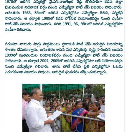
1978లో జరిగిన ఎన్నికల్లో వై.ఎస్‌.రాజశేఖర రెడ్డి తొలిసారిగా కడప జిల్లా
పులివెందుల నియోజక వర్గం నుంచి ఎమ్మేల్యేగా పోటీ చేసి విజయం సాధించారు.
అనంతరం 1983, 85లలో జరిగిన ఎన్నికల్లోనూ ఎమ్మేల్యేగా గెలిచి, హ్యాట్రిక్‌
సాధించారు. ఆ తర్వాత 1989లో కడప లోక్‌సభ నియోజకవర్గం నుంచి ఎంపీగా
పోటీ చేసి విజయం సాధించారు. తిరిగి 1991, 96, 98లలో జరిగిన ఎన్నికల్లోనూ
ఎంపీగా గెలిచారు.
వరుసగా నాలుగు సార్లు పార్లమెంటు స్థానానికి పోటీ చేసి అరుదైన విజయాన్ని
సొంతం చేసుకున్నారు. అనంతరం శాసన సభ ఎన్నికలపై దృష్టి సారించిన ఆయన
1999లో పులివెందుల నియోజకవర్గం నుంచి ఎమ్మేల్యేగా పోటీ చేసి విజయం
సాధించారు. ఆ తర్వాత 2004, 2009లో జరిగిన ఎన్నికల్లోనూ అదే నియోజకవర్గం
నుంచి ఎమ్మేల్యేగా గెలిచారు. తాను పోటీ చేసిన ప్రతి ఎన్నికల్లోనూ ఓటమి
ఎరుగకుండా విజయం సాధించి, అరుదైన ఘనతను దక్కించుకున్నారు.