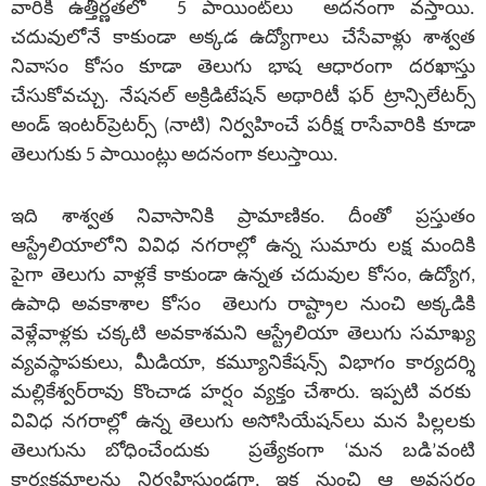
వారికి ఉత్తీర్ణతలో 5 పాయింట్‌లు అదనంగా వస్తాయి.
చదువులోనే కాకుండా అక్కడ ఉద్యోగాలు చేసేవాళ్లు శాశ్వత
నివాసం కోసం కూడా తెలుగు భాష ఆధారంగా దరఖాస్తు
చేసుకోవచ్చు. నేషనల్‌ అక్రిడిటేషన్‌ అథారిటీ ఫర్‌ ట్రాన్సిలేటర్స్‌
అండ్‌ ఇంటర్‌ప్రెటర్స్‌ (నాటి) నిర్వహించే పరీక్ష రాసేవారికి కూడా
తెలుగుకు 5 పాయింట్లు అదనంగా కలుస్తాయి.
ఇది శాశ్వత నివాసానికి ప్రామాణికం. దీంతో ప్రస్తుతం
ఆస్ట్రేలియాలోని వివిధ నగరాల్లో ఉన్న సుమారు లక్ష మందికి
పైగా తెలుగు వాళ్లకే కాకుండా ఉన్నత చదువుల కోసం, ఉద్యోగ,
ఉపాధి అవకాశాల కోసం తెలుగు రాష్ట్రాల నుంచి అక్కడికి
వెళ్లేవాళ్లకు చక్కటి అవకాశమని ఆస్ట్రేలియా తెలుగు సమాఖ్య
వ్యవస్థాపకులు, మీడియా, కమ్యూనికేషన్స్‌ విభాగం కార్యదర్శి
మల్లికేశ్వర్‌రావు కొంచాడ హర్షం వ్యక్తం చేశారు. ఇప్పటి వరకు
వివిధ నగరాల్లో ఉన్న తెలుగు అసోసియేషన్‌లు మన పిల్లలకు
తెలుగును బోధించేందుకు ప్రత్యేకంగా ‘మన బడి’వంటి
కార్యక్రమాలను నిర్వహిస్తుండగా, ఇక నుంచి ఆ అవసరం