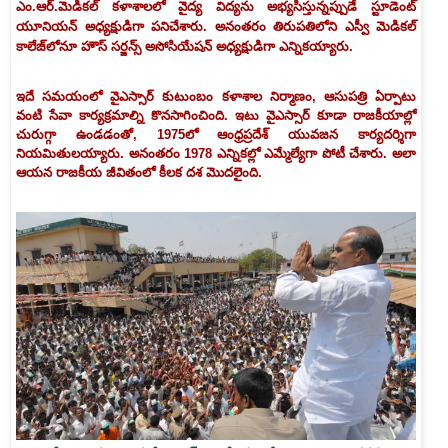
ఎం.ఆర్‌.మెడికల్‌ కళాశాలలో వైద్య విద్యను అభ్యసిస్తున్నప్పుడే స్టూడెంట్‌
యూనియన్‌ అధ్యక్షుడిగా పనిచేశారు. అనంతరం తిరుపతిలోని ఎస్వీ మెడికల్‌
కాలేజ్‌లోనూ హౌస్‌ సర్జన్స్‌ అసోసియేషన్‌ అధ్యక్షుడిగా ఎన్నికయ్యారు.
ఇదే సమయంలో వైఎస్సార్‌ కుటుంబం కళాశాల నిర్మాణం, ఆసుపత్రి ఏర్పాటు
వంటి సేవా కార్యక్రమాల్ని కొనసాగించింది. ఇటు వైఎస్సార్‌ కూడా రాజకీయాల్లో
చురుగ్గా ఉండడంతో, 1975లో ఆంధ్రప్రదేశ్‌ యువజన కార్యదర్శిగా
నియమితులయ్యారు. అనంతరం 1978 ఎన్నికల్లో ఎమ్మేల్యేగా పోటీ చేశారు. అలా
ఆయన రాజకీయ జీవితంలో కీలక దశ మొదలైంది.