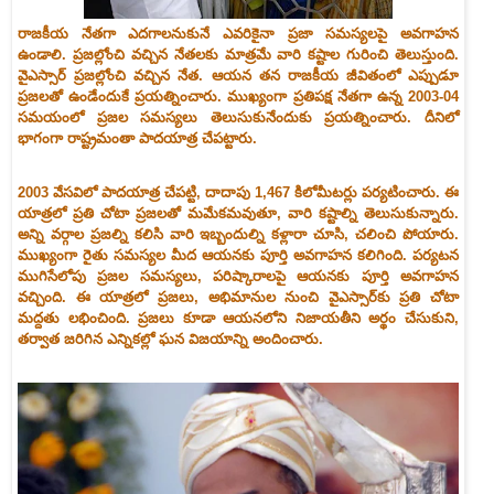
రాజకీయ నేతగా ఎదగాలనుకునే ఎవరికైనా ప్రజా సమస్యలపై అవగాహన
ఉండాలి. ప్రజల్లోంచి వచ్చిన నేతలకు మాత్రమే వారి కష్టాల గురించి తెలుస్తుంది.
వైఎస్సార్‌ ప్రజల్లోంచి వచ్చిన నేత. ఆయన తన రాజకీయ జీవితంలో ఎప్పుడూ
ప్రజలతో ఉండేందుకే ప్రయత్నించారు. ముఖ్యంగా ప్రతిపక్ష నేతగా ఉన్న 2003-04
సమయంలో ప్రజల సమస్యలు తెలుసుకునేందుకు ప్రయత్నించారు. దీనిలో
భాగంగా రాష్ట్రమంతా పాదయాత్ర చేపట్టారు.
2003 వేసవిలో పాదయాత్ర చేపట్టి, దాదాపు 1,467 కిలోమీటర్లు పర్యటించారు. ఈ
యాత్రలో ప్రతి చోటా ప్రజలతో మమేకమవుతూ, వారి కష్టాల్ని తెలుసుకున్నారు.
అన్ని వర్గాల ప్రజల్ని కలిసి వారి ఇబ్బందుల్ని కళ్లారా చూసి, చలించి పోయారు.
ముఖ్యంగా రైతు సమస్యల మీద ఆయనకు పూర్తి అవగాహన కలిగింది. పర్యటన
ముగిసేలోపు ప్రజల సమస్యలు, పరిష్కారాలపై ఆయనకు పూర్తి అవగాహన
వచ్చింది. ఈ యాత్రలో ప్రజలు, అభిమానుల నుంచి వైఎస్సార్‌కు ప్రతి చోటా
మద్దతు లభించింది. ప్రజలు కూడా ఆయనలోని నిజాయతీని అర్థం చేసుకుని,
తర్వాత జరిగిన ఎన్నికల్లో ఘన విజయాన్ని అందించారు.