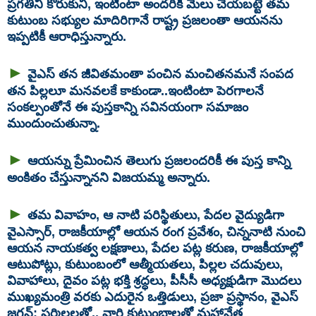
ప్రగతినీ కోరుకుని, ఇంటింటా అందరికీ మేలు చేయబట్టే తమ
కుటుంబ సభ్యుల మాదిరిగానే రాష్ట్ర ప్రజలంతా ఆయనను
ఇప్పటికీ ఆరాధిస్తున్నారు.
►
వైఎస్‌ తన జీవితమంతా పంచిన మంచితనమనే సంపద
తన పిల్లలూ మనవలకే కాకుండా..ఇంటింటా పెరగాలనే
సంకల్పంతోనే ఈ పుస్తకాన్ని సవినయంగా సమాజం
ముందుంచుతున్నా.
►
ఆయన్ను ప్రేమించిన తెలుగు ప్రజలందరికీ ఈ పుస్త కాన్ని
అంకితం చేస్తున్నానని విజయమ్మ అన్నారు.
►
తమ వివాహం, ఆ నాటి పరిస్థితులు, పేదల వైద్యుడిగా
వైఎస్సార్, రాజకీయాల్లో ఆయన రంగ ప్రవేశం, చిన్ననాటి నుంచి
ఆయన నాయకత్వ లక్షణాలు, పేదల పట్ల కరుణ, రాజకీయాల్లో
ఆటుపోట్లు, కుటుంబంలో ఆత్మీయతలు, పిల్లల చదువులు,
వివాహాలు, దైవం పట్ల భక్తి శ్రద్ధలు, పీసీసీ అధ్యక్షుడిగా మొదలు
ముఖ్యమంత్రి వరకు ఎదురైన ఒత్తిడులు, ప్రజా ప్రస్థానం, వైఎస్‌
జగన్‌; షర్మిలలతో.. వారి కుటుంబాలతో మహానేత