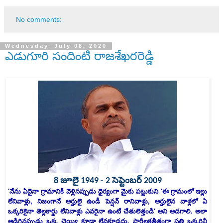
No comments:
Wednesday, July 08, 2020
ఎడుగూరి సందింటి రాజశేఖరరెడ్డి
8 జూలై 1949 - 2 సెప్టెంబర్ 2009
'నేను ఏదైనా గ్రామానికి వెళ్లినప్పుడు ధైర్యంగా మైకు పట్టుకుని 'ఈ గ్రామంలో ఇల్లు
లేనివాళ్లు, నిజంగానే అర్హులై ఉండీ పెన్షన్‌ రానివాళ్లు, అర్హులైన వాళ్లలో ఏ
ఒక్కరికైనా తెల్లకార్డు లేనివాళ్లు ఎవరైనా ఉంటే చేతులెత్తండి' అని అడగాలి. అలా
అడిగినప్పుడు ఒక్క చెయ్యి కూడా లేవకూడదు. పార్టీలకతీతంగా ప్రతి ఒక్కరినీ