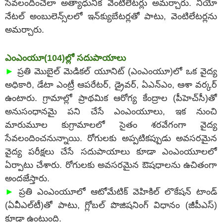
సేవలందించేలా అత్యాధునిక వెంటిలేటర్లు అమర్చారు. నియో
నేటల్‌ అంబులెన్స్‌లలో ఇన్‌క్యుబేటర్లతో పాటు, వెంటిలేటర్లను
అమర్చారు.
ఎంఎంయూ(104)ల్లో సదుపాయాలు
►
ప్రతి మొబైల్‌ మెడికల్‌ యూనిట్‌ (ఎంఎంయూ)లో ఒక వైద్య
అధికారి, డేటా ఎంట్రీ ఆపరేటర్, డ్రైవర్, ఏఎన్‌ఎం, ఆశా వర్కర్‌
ఉంటారు. గ్రామాల్లో ప్రాథమిక ఆరోగ్య కేంద్రాల (పీహెచ్‌సీ)తో
అనుసంధానమై పని చేసే ఎంఎంయూలు, ఇక నుంచి
మారుమూల కుగ్రామాలలో సైతం శరవేగంగా వైద్య
సేవలందించనున్నాయి. రోగులకు అప్పటికప్పుడు అవసరమైన
వైద్య పరీక్షలు చేసే సదుపాయాలు కూడా ఎంఎంయూలలో
ఏర్పాటు చేశారు. రోగులకు అవసరమైన ఔషధాలను ఉచితంగా
అందజేస్తారు.
►
ప్రతి ఎంఎంయూలో ఆటోమేటిక్‌ వెహికిల్‌ లొకేషన్‌ టాండ్‌
(ఏవీఎల్‌టీ)తో పాటు, గ్లోబల్‌ పొజిషనింగ్‌ విధానం (జీపీఎస్‌)
కూడా ఉంటుంది.