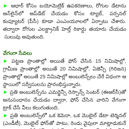
►
ఆధార్‌ కోసం బయోమెట్రిక్‌ ఉపకరణాలు, రోగుల డేటాను
ఆన్‌లైన్‌లో అప్‌డేట్‌ చేయడం కోసం ట్యాబ్, పర్సనల్‌
కంప్యూటర్‌ (పీసీ) కూడా ఎంఎంయూలలో ఏర్పాటు చేశారు.
తద్వారా రోగుల ఎలక్ట్రానిక్‌ హెల్త్‌ రికార్డు తయారు చేయడం
సులువు అవుతుంది.
వేగంగా సేవలు
►
పట్టణ ప్రాంతాల్లో అయితే ఫోన్‌ చేసిన 15 నిమిషాల్లో,
గ్రామీణ ప్రాంతాల్లో అయితే 20 నిమిషాల్లో, ఏజెన్సీ (గిరిజన)
ప్రాంతాల్లో అయితే 25 నిమిషాల్లో అంబులెన్స్‌లు చేరే విధంగా ఆ
స్థాయిలో సర్వీసులను ప్రారంభిస్తున్నారు.
►
ప్రతి అంబులెన్స్‌ను ఎమర్జెన్సీ రెస్పాన్స్‌ సెంటర్‌ (ఈఆర్‌సీ)తో
అనుసంధానం చేయడం ద్వారా, ఫోన్‌ చేసిన వారిని వేగంగా
ట్రాక్‌ చేసే వీలు కలుగుతుంది.
►
ప్రతి అంబులెన్స్‌లో ఒక కెమెరా, ఒక మొబైల్‌ డేటా టెర్మినల్‌
(ఎండీటీ), మొబైల్‌ ఫోన్‌తో పాటు, రెండు వైపులా మాట్లాడుకునే