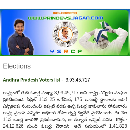
Elections
Andhra Pradesh Voters list -
3,93,45,717
రాష్ట్రంలో తుది ఓటర్ల సంఖ్య 3,93,45,717 అని రాష్ట్ర ఎన్నికల సంఘం
ప్రకటించింది. ఏప్రిల్‌ 11న 25 లోక్‌సభ, 175 అసెంబ్లీ స్థానాలకు జరిగే
ఎన్నికలకు సంబంధించి ఇప్పటి వరకు ఉన్న ఓటర్ల జాబితాను సోమవారం
రాష్ట్ర ప్రధాన ఎన్నికల అధికారి గోపాలకృష్ణ ద్వివేది ప్రకటించారు. ఈ నెల
11న ఓటర్ల జాబితా ప్రకటించామని, ఆ తర్వాత ఇప్పటి వరకు కొత్తగా
24,12,626 మంది ఓటర్లు చేరారని, అదే సమయంలో 1,41,823