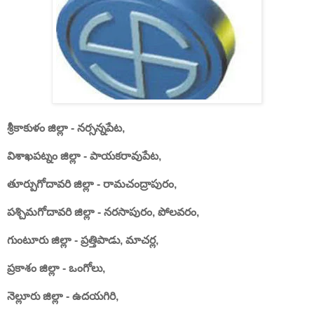
శ్రీకాకుళం జిల్లా - నర్సన్నపేట,
విశాఖపట్నం జిల్లా - పాయకరావుపేట,
తూర్పుగోదావరి జిల్లా - రామచంద్రాపురం,
పశ్చిమగోదావరి జిల్లా - నరసాపురం, పోలవరం,
గుంటూరు జిల్లా - ప్రత్తిపాడు, మాచర్ల,
ప్రకాశం జిల్లా - ఒంగోలు,
నెల్లూరు జిల్లా - ఉదయగిరి,