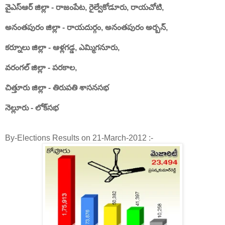
వైఎస్ఆర్ జిల్లా - రాజంపేట, రైల్వేకోడూరు, రాయచోటి,
అనంతపురం జిల్లా - రాయదుర్గం, అనంతపురం అర్బన్,
కర్నూలు జిల్లా - ఆళ్లగడ్డ, ఎమ్మిగనూరు,
వరంగల్ జిల్లా - పరకాల,
చిత్తూరు జిల్లా - తిరుపతి శాసనసభ
నెల్లూరు - లోక్‌సభ
By-Elections Results on 21-March-2012 :-