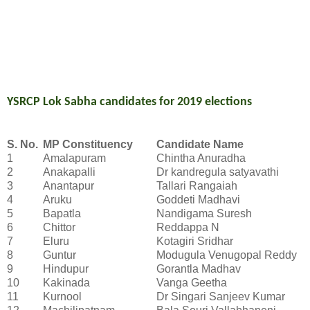
YSRCP Lok Sabha candidates for 2019 elections
S. No.
MP Constituency
Candidate Name
1
Amalapuram
Chintha Anuradha
2
Anakapalli
Dr kandregula satyavathi
3
Anantapur
Tallari Rangaiah
4
Aruku
Goddeti Madhavi
5
Bapatla
Nandigama Suresh
6
Chittor
Reddappa N
7
Eluru
Kotagiri Sridhar
8
Guntur
Modugula Venugopal Reddy
9
Hindupur
Gorantla Madhav
10
Kakinada
Vanga Geetha
11
Kurnool
Dr Singari Sanjeev Kumar