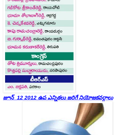
జూన్ 12 2012 ఉప ఎన్నికలు జరిగే నియోజకవర్గాలు