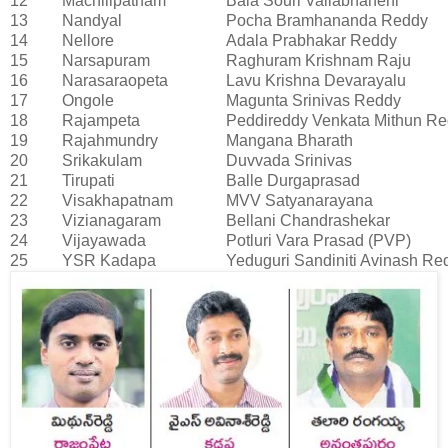
12
Machilipatnam
Bala Souri Vallabhaneni
13
Nandyal
Pocha Bramhananda Reddy
14
Nellore
Adala Prabhakar Reddy
15
Narsapuram
Raghuram Krishnam Raju
16
Narasaraopeta
Lavu Krishna Devarayalu
17
Ongole
Magunta Srinivas Reddy
18
Rajampeta
Peddireddy Venkata Mithun R
19
Rajahmundry
Mangana Bharath
20
Srikakulam
Duvvada Srinivas
21
Tirupati
Balle Durgaprasad
22
Visakhapatnam
MVV Satyanarayana
23
Vizianagaram
Bellani Chandrashekar
24
Vijayawada
Potluri Vara Prasad (PVP)
25
YSR Kadapa
Yeduguri Sandiniti Avinash Re