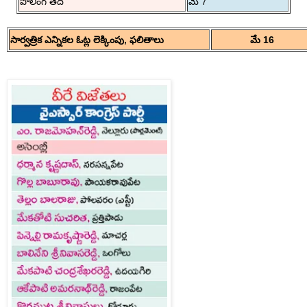
పోలింగ్ తేదీ
మే 7
సార్వత్రిక ఎన్నికల ఓట్ల లెక్కింపు, ఫలితాలు
మే 16