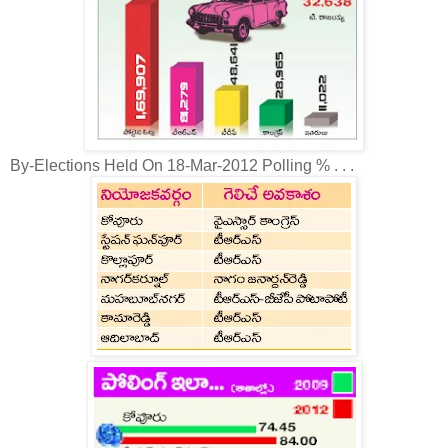
By-Elections Held On 18-Mar-2012 Polling % . . .