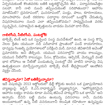
ఏర్పరచుకుంటే కొంతవరకు బతికి బట్టకట్టొచ్చనేది జీవ , పర్యావరణవేత్తల
సలహా. కానీ గాలి నుంచి తప్పించుకుంటే సరిపోతుందా? ఆహారం
మాటేమిటి? ద్రవరూపంలో, ఘనరూపంలో, పండ్లు, పాలు, కూరగాయలు,
మాంసాహారం వంటి రకరకాల పదార్థాల రూపంలో ఒంట్లోకి చేరుతున్న
విషరసాయనాల నుంచి ఎలా తప్పించుకోవడం? సాధ్యమైనంత వరకు
స్వచ్ఛమైన, సహజమైన ఉత్పత్తులను వాడడం మినహా దారి లేదు.
గాలిలోంచి, నీటిలోంచి.. పంటల్లోకి!
టాక్సిక్స్ లింక్ అని ఒక స్వచ్ఛంద సంస్థ మనదేశంలో ఉంది. ఆ సంస్థ కొన్ని
నెలల క్రితం యమునా నదీ పరీవాహక ప్రాంతంలో పండే కాయగూరలు,
ధాన్యపు గింజల్ని ప్రయోగశాలలో పరీక్షించి మరీ, మానవ జీవితానికి అవెంతో
ప్రమాదకరం అని తేల్చింది. యమున పరిసరాల్లోని వాయు కాలుష్యం,
యమున నీటిలోని కాలుష్యం. సీసం, క్రోమియం, ఆర్సెనిక్, మెర్క్యురీ వంటి
భార లోహాలు ఆ నీటితో పండుతున్న పంటల్లో చేరి వాటిని దాదాపు విష
ఉత్పత్తులుగా మార్చేస్తున్నాయని టాక్సిక్స్ లింక్ తీవ్రస్థాయిలో ఆందోళన
వ్యక్తం చేసింది.
జీవిస్తున్నామా? ఏదో బతికేస్తున్నామా?
ఇదే విషయమై 2013 అక్టోబరులో ఢిల్లీ కోర్టుకు అందిన ఒక ప్రజాప్రయోజన
వ్యాజ్యంపై జస్టిస్ కె.ఎస్.రాధాకృష్ణన్ వ్యాఖ్యానిస్తూ, ‘‘ఆరోగ్యకరమైన
ఆహారం లభ్యం కావడం కూడా మనిషి జీవించే హక్కులోని ఒక భాగమే’’ అని
అన్నారు. దీనిని బట్టి మనం ఉంటున్న పరిసరాలు గానీ, మనకు
అందుబాటులో ఉన్న నీటి వనరులుగానీ కలుషిత రహితంగా ఉన్నప్పుడు