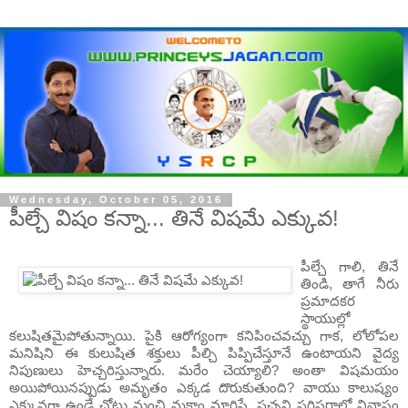
Wednesday, October 05, 2016
పీల్చే విషం కన్నా... తినే విషమే ఎక్కువ!
పీల్చే గాలి, తినే
తిండి, తాగే నీరు
ప్రమాదకర
స్థాయుల్లో
కలుషితమైపోతున్నాయి. పైకి ఆరోగ్యంగా కనిపించవచ్చు గాక, లోలోపల
మనిషిని ఈ కులుషిత శక్తులు పీల్చి పిప్పిచేస్తూనే ఉంటాయని వైద్య
నిపుణులు హెచ్చరిస్తున్నారు. మరేం చెయ్యాలి? అంతా విషమయం
అయిపోయినప్పుడు అమృతం ఎక్కడ దొరుకుతుంది? వాయు కాలుష్యం
ఎక్కువగా ఉండే చోటు నుంచి మకాం మారిస్తే, పచ్చని పరిసరాల్లో నివాసం