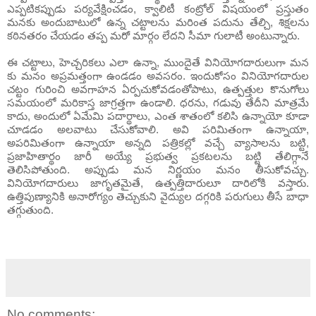
ఎప్పటికప్పుడు పర్యవేక్షించడం, క్వాలిటీ కంట్రోల్ విషయంలో ప్రస్తుతం
మనకు అందుబాటులో ఉన్న చట్టాలను మరింత పదును తేల్చి, శిక్షలను
కఠినతరం చేయడం తప్ప మరో మార్గం లేదని సీమా గులాటీ అంటున్నారు.
ఈ చట్టాలు, హెచ్చరికలు ఎలా ఉన్నా, ముందైతే వినియోగదారులుగా మన
కు మనం అప్రమత్తంగా ఉండడం అవసరం. ఇందుకోసం వినియోగదారుల
చట్టం గురించి అవగాహన ఏర్పచుకోవడంతోపాటు, ఉత్పత్తుల కొనుగోలు
సమయంలో మరికాస్త జాగ్రత్తగా ఉండాలి. ధరను, గడువు తేదీని మాత్రమే
కాదు, అందులో ఏమేమి పదార్థాలు, ఎంత శాతంలో కలిసి ఉన్నాయో కూడా
చూడడం అలవాటు చేసుకోవాలి. అవి పరిమితంగా ఉన్నాయా,
అపరిమితంగా ఉన్నాయా అన్నది పత్రికల్లో వచ్చే వ్యాసాలను బట్టి,
ప్రజాహితార్థం జారీ అయ్యే ప్రభుత్వ ప్రకటలను బట్టి తేలిగ్గానే
తెలిసిపోతుంది. అప్పుడు మన నిర్ణయం మనం తీసుకోవచ్చు.
వినియోగదారులు జాగృతమైతే, ఉత్పత్తిదారులూ దారిలోకి వస్తారు.
ఉత్తిపుణ్యానికి అనారోగ్యం తెచ్చుకుని వైద్యుల దగ్గరికి పరుగులు తీసే బాధా
తగ్గుతుంది.
No comments: