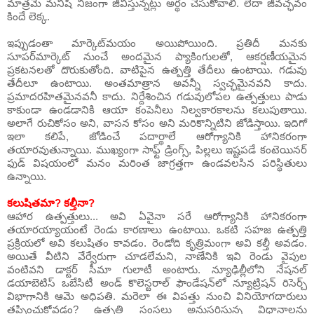
మాత్రమే మనిషి నిజంగా జీవిస్తున్నట్లు అర్థం చేసుకోవాలి. లేదా జీవచ్ఛవం
కిందే లెక్క.
ఇప్పుడంతా మార్కెట్‌మయం అయిపోయింది. ప్రతిదీ మనకు
సూపర్‌మార్కెట్ నుంచే అందమైన ప్యాకింగులతో, ఆకర్షణీయమైన
ప్రకటనలతో దొరుకుతోంది. వాటిపైన ఉత్పత్తి తేదీలు ఉంటాయి. గడువు
తేదీలూ ఉంటాయి. అంతమాత్రాన అవన్నీ స్వచ్ఛమైనవని కాదు.
ప్రమాదరహితమైనవనీ కాదు. నిర్దేశించిన గడువులోపల ఉత్పత్తులు పాడు
కాకుండా ఉండడానికి ఆయా కంపెనీలు నిల్వకారకాలను కలుపుతాయి.
అలాగే రుచికోసం అని, వాసన కోసం అని మరికొన్నిటిని జోడిస్తాయి. ఇదిగో
ఇలా కలిపే, జోడించే పదార్థాలే ఆరోగ్యానికి హానికరంగా
తయారవుతున్నాయి. ముఖ్యంగా సాఫ్ట్ డ్రింగ్స్, పిల్లలు ఇష్టపడే కంటెయినర్
ఫుడ్ విషయంలో మనం మరింత జాగ్రత్తగా ఉండవలసిన పరిస్థితులు
ఉన్నాయి.
కలుషితమా? కల్తీనా?
ఆహార ఉత్పత్తులు... అవి ఏవైనా సరే ఆరోగ్యానికి హానికరంగా
తయారయ్యాయంటే రెండు కారణాలు ఉంటాయి. ఒకటి సహజ ఉత్పత్తి
ప్రక్రియలో అవి కలుషితం కావడం. రెండోది కృత్రిమంగా అవి కల్తీ అవడం.
అయితే వీటిని వేర్వేరుగా చూడలేమని, నాణేనికి ఇవి రెండు వైపుల
వంటివని డాక్టర్ సీమా గులాటీ అంటారు. న్యూఢిల్లీలోని నేషనల్
డయాబెటిస్ ఒబేసిటీ అండ్ కొలెస్టరాల్ ఫౌండేషన్‌లో న్యూట్రిషన్ రిసెర్చ్
విభాగానికి ఆమె అధిపతి. మరెలా ఈ విపత్తు నుంచి వినియోగదారులు
తప్పించుకోవడం? ఉత్పత్తి సంస్థలు అనుసరిస్తున్న విధానాలను