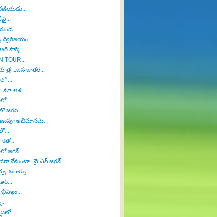
మరణీయుడు...
ఫై...
ండి....
ు ద్విగిజయం...
అర్ పార్క్...
N TOUR...
ాత్ర ...జన జాతర...
లో ...
 ...మా ఆశ...
లో ...
ో జగన్...
ువూ అభిమానమే...
ో...
ాకతో...
లో జగన్ ...
గా నేనుంటా...వై ఎస్ జగన్
్పు..ఓదార్పు
అర్...
భిషేఖం...
...
లులో...