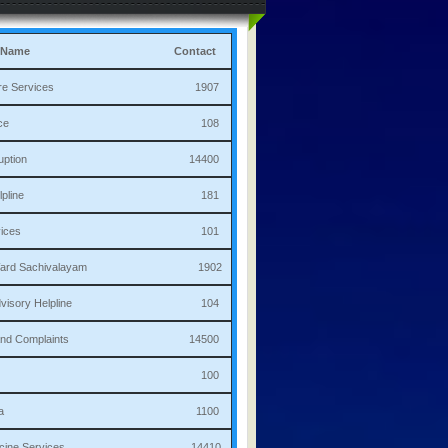
 Name
Contact
culture Services 1907
bulance 108
i Corruption 14400
ha Helpline 181
re Services 101
a/Ward Sachivalayam 1902
th Advisory Helpline 104
or,Sand Complaints 14500
olice 100
andana 1100
 Medicine Services 14410