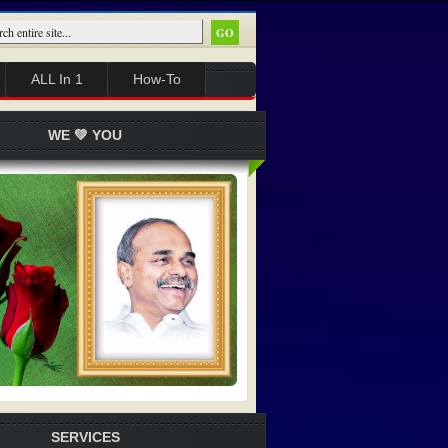
ALL In 1
How-To
WE 💚 YOU
SERVICES