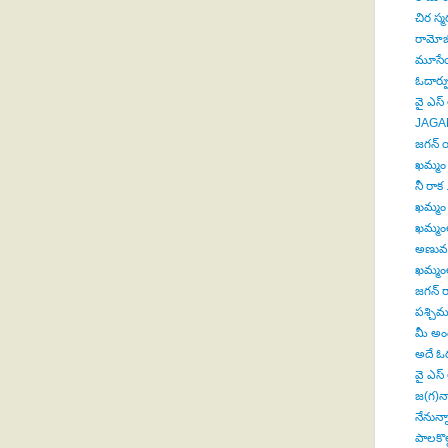
చిర స్
రామోజీ
మూసేయ
ఓదార్ప
వై ఎస్ 
JAGA
జగన్ య
ఖమ్మం 
నీ రాక
ఖమ్మం 
ఖమ్మంల
అణువణ
ఖమ్మంల
జగన్ ర
పశ్చిమ
మీ అండ
అదే ఓర
వై ఎస్ 
జ(గ)నా
నేనున్నా
పాలకొల్