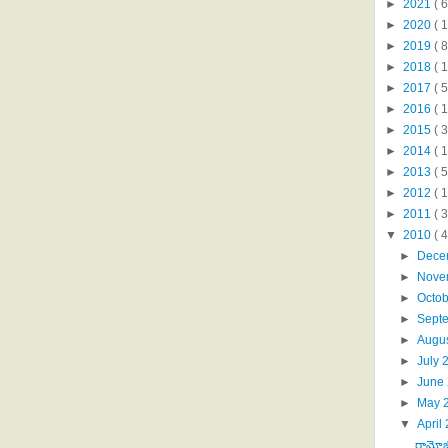
►
2021
( 6
►
2020
( 1
►
2019
( 8
►
2018
( 1
►
2017
( 5
►
2016
( 1
►
2015
( 3
►
2014
( 
►
2013
( 5
►
2012
( 
►
2011
( 
▼
2010
( 
►
Dece
►
Nove
►
Octo
►
Sept
►
Augu
►
July
►
June
►
May 
▼
April
రామోజీ