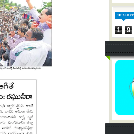
TOTAL ⏳ VI
1
9