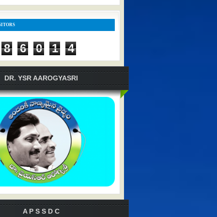
SITORS
8
6
0
1
4
DR. YSR AAROGYASRI
A P S S D C