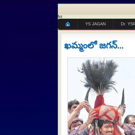
fvz
YS JAGAN
Dr. YS
ఖమ్మంలో జగన్...