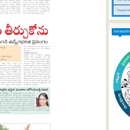
Tou
NAVARATN