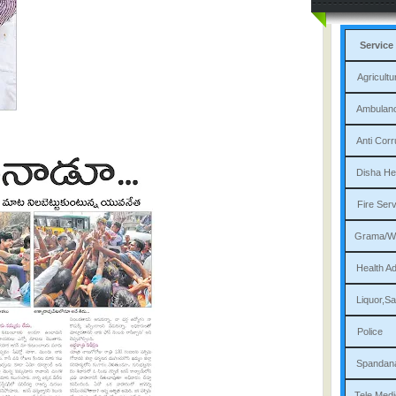
Service
Agri
Am
Ant
Dis
Fi
Gram
Heal
Liqu
P
Sp
Tele