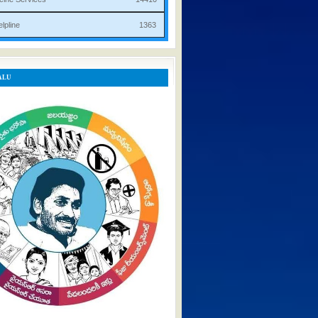
rist Helpline 1363
ALU