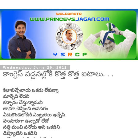
Wednesday, June 29, 2011
కాంగ్రెస్ వడ్డనల్లోకి కొత్త కొత్త ఐటాలు. . .
కితాబిచ్చేవాడు ఒకడు లేకున్నా
మార్చేది లేదని
కన్ఫారం చేస్తున్నామని
జాదూ చెప్పింది అవసరం
ఏడుకొండలోడికి ఎంట్రుకలు ఇచ్చేసి
హుషారుగా ఉన్నాడో లేదో
సత్తి మంచి పనోడు అని ఒకడిని
డిప్యూటిని ఒకడిని