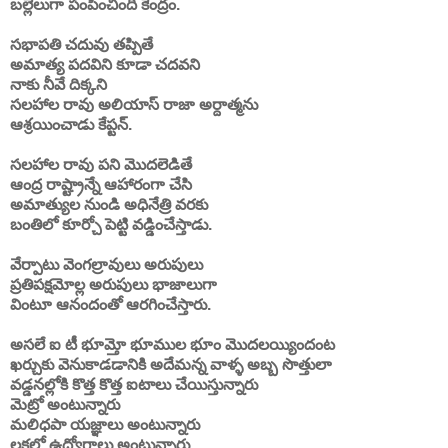
బల్లేలుగా పంపించింది కేంద్రం.
సభాపతి చదువు తప్పితే
అమాత్య పదవిని కూడా చదవని
నాకు నీవే దిక్కని
సలహాల రావు అలియాస్ రాజా అర్దాత్మను
ఆశ్రయించాడు కేప్టన్.
సలహాల రావు పని మొదలెడితే
ఆంద్ర రాష్ట్రాన్నే ఆహారంగా చేసి
అమాత్యుల నుండి అధినేత్రి వరకు
బంతిలో కూర్చో పెట్టి వడ్డించేస్తాడు.
వేర్పాటు వెంగల్రావులు అరుపులు
ప్రతిపక్షమోల్ల అరుపులు భాజాలుగా
వింటూ ఆనందంతో ఆరగించేస్తారు.
అసలే ఐ టీ భూమ్తో భూముల భూం మొదలయ్యిందంట
ఖర్చుకు వెనుకాడడానికి అదేమన్న వాళ్ళ అబ్బ సొత్తులా
వడ్డనల్లోకి కొత్త కొత్త ఐటాలు చేయిస్తున్నారు
మెట్రో అంటున్నారు
మలిధపా యజ్ఞాలు అంటున్నారు
లక్షల్లో ఉద్యోగాలు అంటున్నారు