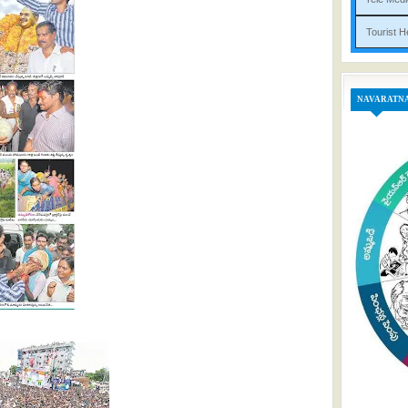
Tou
NAVARATN