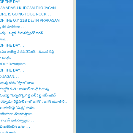
OF THE DAY. . .
AMADASU KHDGAM THO JAGAN. . .
RE IS GOING TO BE ROCK. . .
OF THE O.Y. 21st Day IN PRAKASAM
ు రథ సారధులు . . .
ర్పు . ఒద్దిక. చిరునవ్వుతో జగన్
బు. . .
OF THE DAY. . .
 ఎం అయ్యే వరకు నేనింతే. . .ఓబుల్ రెడ్డి
 బంధం. . .
DU" Rowdyism. . .
OF THE DAY. . .
O JAGAN. . .
ధువు కోసం "పూల" బాట. . .
ాల్లోకి రండి : రాహుల్ గాంధీ పిలుపు
ుండెఫై "పచ్చబొట్టు" వై ఎస్ : వై ఎస్ జగన్
ప్పాడు (రెడ్డిపాలెం) లో జగన్" : జగన్ యూత్ రె...
 భూమిఫై "పచ్చ" పాము. . .
జకీయాలు నేలకరుస్తాయి. . .
ాంగ్రెస్ ఇంటర్వ్యూలు. . .
లో పులకరించిన జనం . . .
 బుద్ధి రాదు. . .