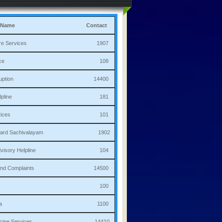
 Name
Contact
culture Services 1907
bulance 108
i Corruption 14400
ha Helpline 181
re Services 101
a/Ward Sachivalayam 1902
th Advisory Helpline 104
or,Sand Complaints 14500
olice 100
andana 1100
 Medicine Services 14410