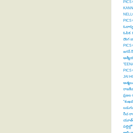
PICS 
KANN
NELLO
PICS 
ఓదార్ప
ఓపిక. ఓ
దొంగ బా
PICS 
జగన్ సీ
ఆత్మీయ
"EENA
PICS 
JAI H
ఆత్మబం
రాజకీయ
ప్రజల గ
"శంఖవర
బడుగుల
నీచ రా
యూత్ క
పల్లెల్
కాల్చినా