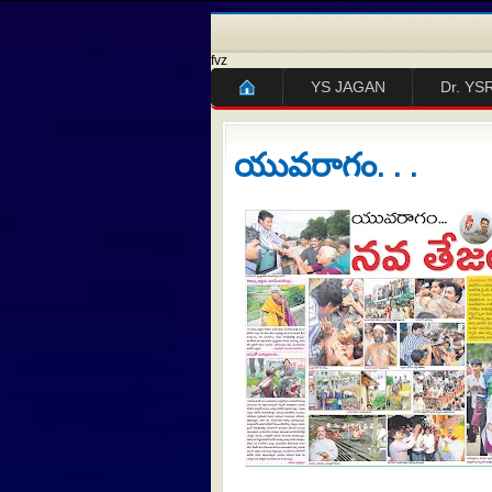
fvz
YS JAGAN
Dr. YS
యువరాగం. . .