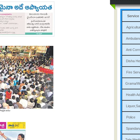
Service
Agri
Am
Ant
Dis
Fi
Gram
Heal
Liqu
P
Sp
Tele