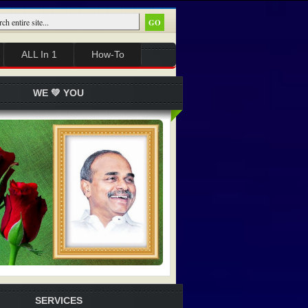
ALL In 1
How-To
WE 💚 YOU
SERVICES