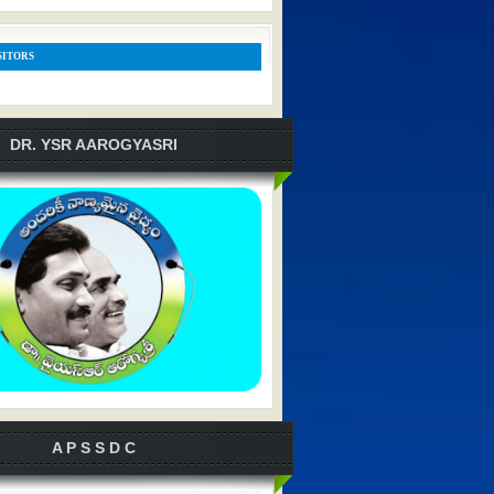
SITORS
DR. YSR AAROGYASRI
A P S S D C