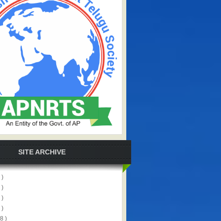
SITE ARCHIVE
 )
 )
 )
 )
8 )