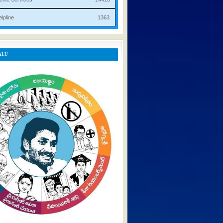
rist Helpline 1363
ALU