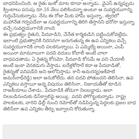
బాధనిపించింది. ఆ రైతు ఇంకో మాట కూడా అన్నాడు.. వైఎస్ ఉన్నప్పుడు
క్వింటాలు పసుపు రూ.16 వేలు పలికిందన్నా అంటూ ఆ సువర్ణయుగాన్ని
గుర్తుచేసుకున్నాడు. నేను ఈ రోజు మీకు హామీ ఇస్తున్నా.. త్వరలో
మహానేత గర్వపడేలా ఆ సువర్ణయుగాన్ని తిరిగి తెస్తానని భరోసా ఇస్తున్నా.
వచ్చే సువర్ణయుగానికి నాంది
ఈ ప్రభుత్వం రైతుని, పేదవాడిని, చేనేత కార్మికుడిని పట్టించుకోవట్లేదు.
ఇలాంటి ప్రభుత్వానికి నిరసనగా జరుగుతున్న ఈ ఉప ఎన్నికలు వచ్చే
సువర్ణయుగానికి నాంది పలకనున్నాయి. ఏ ఎమ్మెల్యే అయినా, ఎంపీ
అయినా మామూలుగా పదవి వదులు కోవాలీ అంటే చాలా
బాధపడతాడు. ఏ రైతన్న కోసమో, పేదవాడి కోసమే ఆ పని చేయాలీ
అంటే ఇంకా వెనకడుగు వేస్తాడు. ఐదేళ్లకోసారే కదా ఆ పేదవాడితో,
రైతన్నతో పనిపడేది అని ఆలోచిస్తాడు. కానీ అమరన్న(ఆకేపాటి
అమర్‌నాథ్‌రెడ్డి) అలా అనుకోలేదు. తన పదవి పోతుందని తెలిసినా, ఉప
ఎన్నికలు వస్తాయీ అన్న విషయం తెలిసినా.. నిజాయతీతో కూడిన
రాజకీయాలు చేశాడు.. పేదవాడికి తోడుగా నిలబడ్డాడు. అలా
నిలబడినందుకు డిస్‌క్వాలిఫై అయ్యి.. పదవి పోగొట్టుకున్నాడు. రాష్ట్ర
పాలకులకు, వారిని ఢిల్లీ నుంచి రిమోట్‌తో నడిపిస్తున్న పెద్దలకు ప్రజల బాధ
తెలిసేలా ఉప ఎన్నికల తీర్పు ఇవ్వాలని కోరుతున్నా.