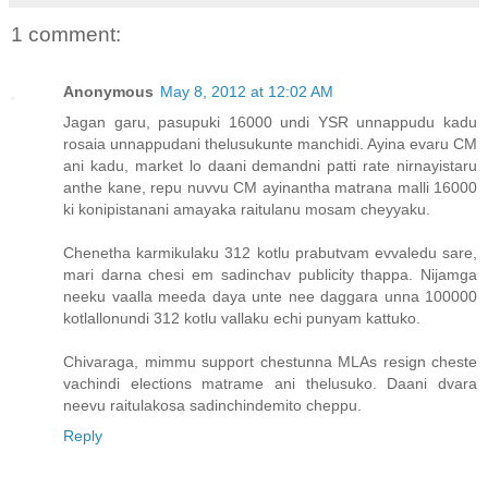
1 comment:
Anonymous
May 8, 2012 at 12:02 AM
Jagan garu, pasupuki 16000 undi YSR unnappudu kadu
rosaia unnappudani thelusukunte manchidi. Ayina evaru CM
ani kadu, market lo daani demandni patti rate nirnayistaru
anthe kane, repu nuvvu CM ayinantha matrana malli 16000
ki konipistanani amayaka raitulanu mosam cheyyaku.
Chenetha karmikulaku 312 kotlu prabutvam evvaledu sare,
mari darna chesi em sadinchav publicity thappa. Nijamga
neeku vaalla meeda daya unte nee daggara unna 100000
kotlallonundi 312 kotlu vallaku echi punyam kattuko.
Chivaraga, mimmu support chestunna MLAs resign cheste
vachindi elections matrame ani thelusuko. Daani dvara
neevu raitulakosa sadinchindemito cheppu.
Reply