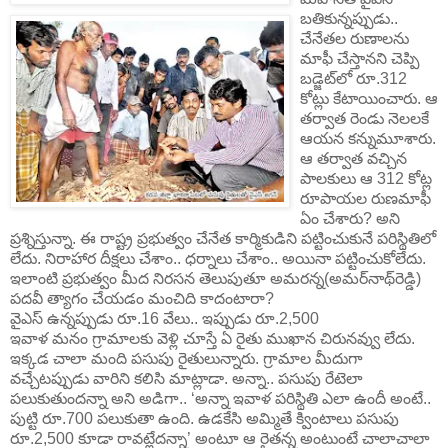
బతికున్నప్పుడు..
చేనేతల రుణాలను
మాఫీ చేస్తానని చెప్పి
బడ్జెట్‌లో రూ.312
కోట్లు కేటాయించారు. ఆ
తర్వాత రెండు నెలలకే
ఆయన కన్నుమూశారు.
ఆ తర్వాత వచ్చిన
పాలకులు ఆ 312 కోట్ల
రూపాయల రుణమాఫీ
ఏం చేశారు? అని
ప్రశ్నిస్తున్నా. ఈ రాష్ట్ర ప్రభుత్వం చేనేత కార్మికుడిని పట్టించుకునే పరిస్థితిలో
లేదు. నిరాహార దీక్షలు చేశాం.. ధర్నాలు చేశాం.. అయినా పట్టించుకోలేదు.
ఇలాంటి ప్రభుత్వం మీద నిరసన తెలుపుతూ అమరన్న(అమర్‌నాథ్‌రెడ్డి)
పదవీ త్యాగం చేయడం మంచిది కాదంటారా?
వైఎస్ ఉన్నప్పుడు రూ.16 వేలు.. ఇప్పుడు రూ.2,500
ఇవాళ మనం గ్రామాలకు వెళ్లి చూస్తే ఏ రైతు ముఖాన చిరునవ్వు లేదు.
ఇక్కడ చాలా మంది పసుపు రైతులున్నారు. గ్రామాల మీదుగా
వచ్చేటప్పుడు వారిని కలిసి మాట్లాడా. అన్నా.. పసుపు రేటెలా
పలుకుతుందన్నా అని అడిగా.. ‘అన్నా ఇవాళ పరిస్థితి ఎలా ఉందీ అంటే..
పుట్టి రూ.700 పలుకుతా ఉంది. ఉడకేసి అమ్మితే క్వింటాలు పసుపు
రూ.2,500 కూడా రావట్లేదన్నా’ అంటూ ఆ రైతన్న అంటుంటే చాలాచాలా