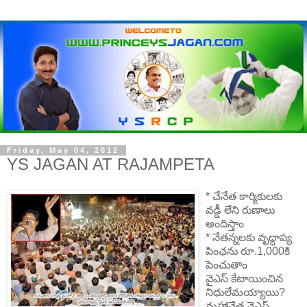
Friday, May 04, 2012
YS JAGAN AT RAJAMPETA
*
చేనేత కార్మికులకు
వడ్డీ లేని రుణాలు
అందిస్తాం
*
నేతన్నలకు వృద్ధాప్య
పింఛను రూ.1,000కి
పెంచుతాం
వైఎస్ కేటాయించిన
నిధులేమయ్యాయి?
మహానేత వైఎస్